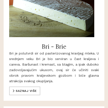
Bri - Brie
Bri je polutvrdi sir od pasterizovanog kravljeg mleka. U
srednjem veku Bri je bio serviran u čast kraljeva i
careva. Baršunast i kremast, sa blagim, a ipak duboko
zadovoljavajućim ukusom, ovaj sir će učiniti svaki
obrok pravom kraljevskom gozbom i biće glavna
atrakcija svakog okupljanja.
SAZNAJ VIŠE