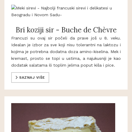
Bri koziji sir - Buche de Chèvre
Francuzi su ovaj sir počeli da prave još u 8. veku.
Idealan je izbor za sve koji nisu tolerantni na laktozu i
kojima je potrebna dodatna doza amino-kiselina. Mek i
kremast, prosto se topi u ustima, a najukusniji je kao
dodatak salatama ili toplim jelima poput kiša i pice.
SAZNAJ VIŠE