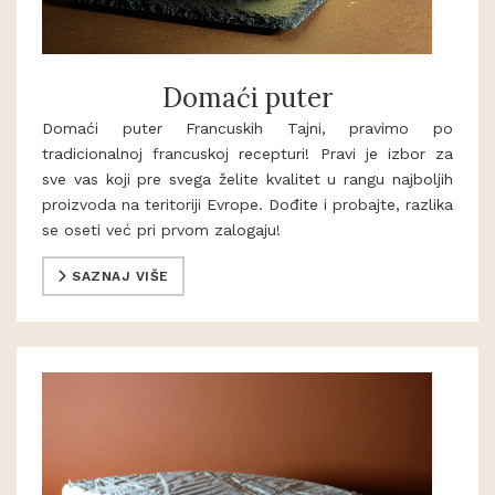
Domaći puter
Domaći puter Francuskih Tajni, pravimo po
tradicionalnoj francuskoj recepturi! Pravi je izbor za
sve vas koji pre svega želite kvalitet u rangu najboljih
proizvoda na teritoriji Evrope. Dođite i probajte, razlika
se oseti već pri prvom zalogaju!
SAZNAJ VIŠE