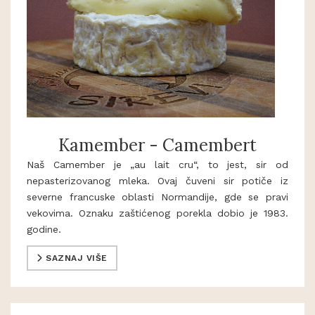
Kamember - Camembert
Naš Camember je „au lait cru“, to jest, sir od
nepasterizovanog mleka. Ovaj čuveni sir potiče iz
severne francuske oblasti Normandije, gde se pravi
vekovima. Oznaku zaštićenog porekla dobio je 1983.
godine.
SAZNAJ VIŠE