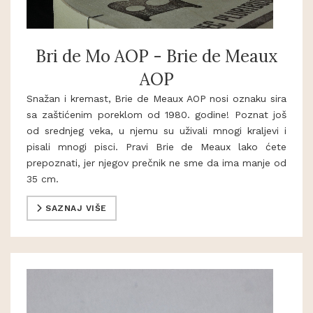
Bri de Mo AOP - Brie de Meaux
AOP
Snažan i kremast, Brie de Meaux AOP nosi oznaku sira
sa zaštićenim poreklom od 1980. godine! Poznat još
od srednjeg veka, u njemu su uživali mnogi kraljevi i
pisali mnogi pisci. Pravi Brie de Meaux lako ćete
prepoznati, jer njegov prečnik ne sme da ima manje od
35 cm.
SAZNAJ VIŠE