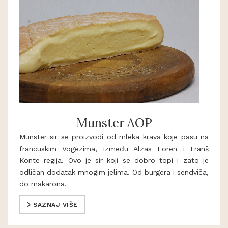
Munster AOP
Munster sir se proizvodi od mleka krava koje pasu na
francuskim Vogezima, između Alzas Loren i Franš
Konte regija. Ovo je sir koji se dobro topi i zato je
odličan dodatak mnogim jelima. Od burgera i sendviča,
do makarona.
SAZNAJ VIŠE