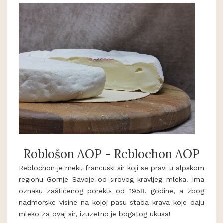
Roblošon AOP - Reblochon AOP
Reblochon je meki, francuski sir koji se pravi u alpskom
regionu Gornje Savoje od sirovog kravljeg mleka. Ima
oznaku zaštićenog porekla od 1958. godine, a zbog
nadmorske visine na kojoj pasu stada krava koje daju
mleko za ovaj sir, izuzetno je bogatog ukusa!