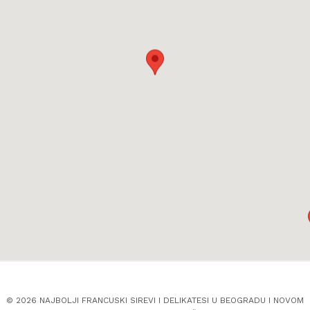
© 2026 NAJBOLJI FRANCUSKI SIREVI I DELIKATESI U BEOGRADU I NOVOM