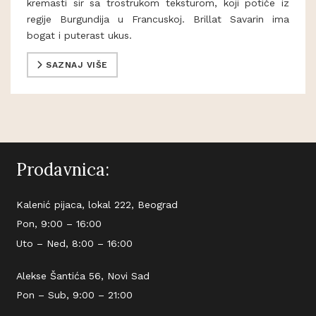
kremasti sir sa trostrukom teksturom, koji potiče iz
regije Burgundija u Francuskoj. Brillat Savarin ima
bogat i puterast ukus.
SAZNAJ VIŠE
Prodavnica:
Kalenić pijaca, lokal 222, Beograd
Pon, 9:00 – 16:00
Uto – Ned, 8:00 – 16:00
Alekse Šantića 56, Novi Sad
Pon – Sub, 9:00 – 21:00