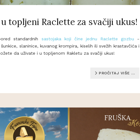
 u topljeni Raclette za svačiji ukus!
, pored standardnih
sastojaka koji čine jednu Raclette gozbu
-
šunkice, slaninice, kuvanog krompira, kiselih ili svežih krastavčića i
žete da uživate i u topljenom Rakletu za svačiji ukus!
PROČITAJ VIŠE …