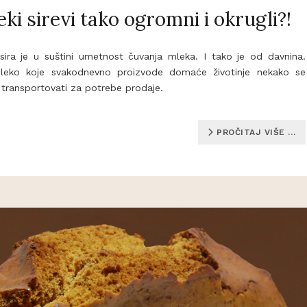
ki sirevi tako ogromni i okrugli?!
ira je u suštini umetnost čuvanja mleka. I tako je od davnina.
mleko koje svakodnevno proizvode domaće životinje nekako se
 transportovati za potrebe prodaje.
PROČITAJ VIŠE …