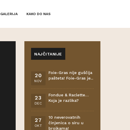
GALERIJA
KAKO DO NAS
NAJČITANIJE
Foie-Gras nije guščija
20
pašteta! Foie-Gras je...
NOV
Fondue & Raclette…
23
Koja je razlika?
DEC
10 neverovatnih
27
činjenica o siru u
OKT
brojkama!