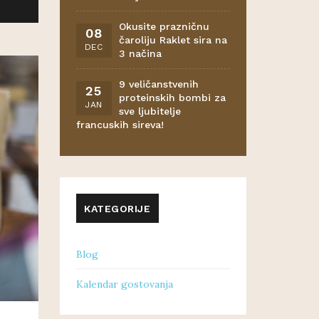
Okusite prazničnu
08
čaroliju Raklet sira na
DEC
3 načina
9 veličanstvenih
25
proteinskih bombi za
JAN
sve ljubitelje
francuskih sireva!
KATEGORIJE
Blog
Kalendar gostovanja