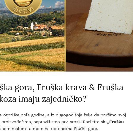
uška gora, Fruška krava & Fruška
koza imaju zajedničko?
e otprilike pola godine, a iz dugogodišnje želje da pružimo svoj
roizvođačima, napravili smo prvi srpski Raclette sir
„Frušku
jednom malom farmom na obroncima Fruške gore.