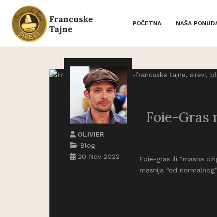
POČETNA
NAŠA PONUD
Foie-Gras n
OLIVIER
Blog
20 Nov 2022
Foie-gras ili “masna džig
masnija “od normalnog”