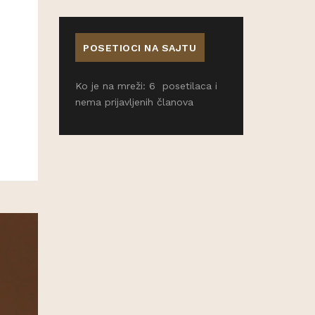
POSETIOCI NA SAJTU
Ko je na mreži: 6 posetilaca i
nema prijavljenih članova