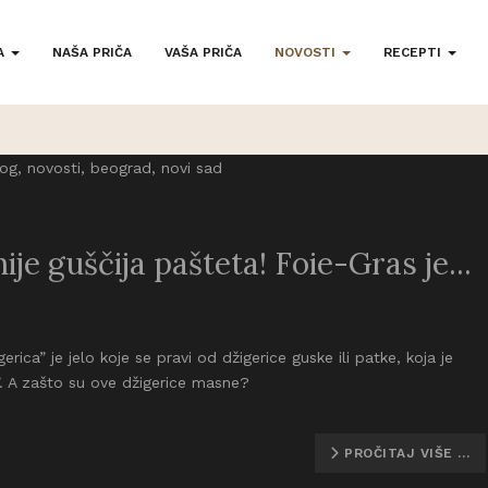
A
NAŠA PRIČA
VAŠA PRIČA
NOVOSTI
RECEPTI
ije guščija pašteta! Foie-Gras je...
erica” je jelo koje se pravi od džigerice guske ili patke, koja je
. A zašto su ove džigerice masne?
PROČITAJ VIŠE …