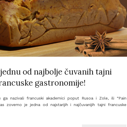
 jednu od najbolje čuvanih tajni
rancuske gastronomije!
u ga nazivali francuski akademici poput Rusoa i Zole, ili “Pain
s zovemo je jedna od najstarijih i najčuvanijih tajni francuske