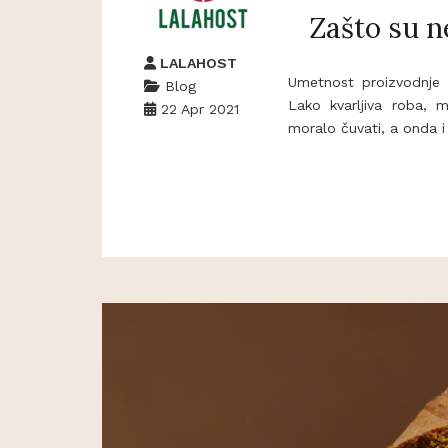
Zašto su ne
LALAHOST
Umetnost proizvodnje s
Blog
Lako kvarljiva roba, 
22 Apr 2021
moralo čuvati, a onda i