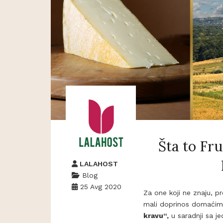
Šta to Fr
LALAHOST
Blog
25 Avg 2020
Za one koji ne znaju, pr
mali doprinos domaćim p
kravu“,
u saradnji sa 