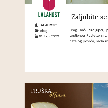
Zaljubite se
LALAHOST
Dragi naši siroljupci
Blog
topljenog Raclette sira, 
10 Sep 2020
ostalog povrća, sada mo