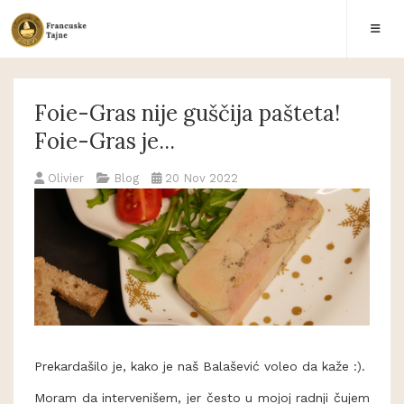
Foie-Gras nije guščija pašteta!
Foie-Gras je...
Olivier
Blog
20 Nov 2022
Prekardašilo je, kako je naš Balašević voleo da kaže :).
Moram da intervenišem, jer često u mojoj radnji čujem