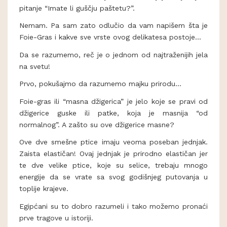
pitanje “Imate li guščju paštetu?”.
Nemam. Pa sam zato odlučio da vam napišem šta je
Foie-Gras i kakve sve vrste ovog delikatesa postoje...
Da se ​​razumemo, reč je o jednom od najtraženijih jela
na svetu!
Prvo, pokušajmo da razumemo majku prirodu...
Foie-gras ili “masna džigerica” je jelo koje se pravi od
džigerice guske ili patke, koja je masnija “od
normalnog”. A zašto su ove džigerice masne?
Ove dve smešne ptice imaju veoma poseban jednjak.
Zaista elastičan! Ovaj jednjak je prirodno elastičan jer
te dve velike ptice, koje su selice, trebaju mnogo
energije da se vrate sa svog godišnjeg putovanja u
toplije krajeve.
Egipćani su to dobro razumeli i tako možemo pronaći
prve tragove u istoriji.