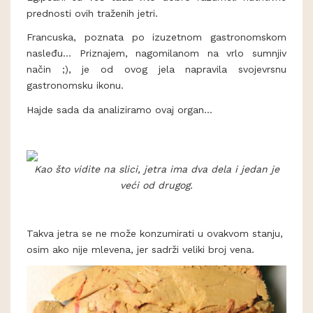
prednosti ovih traženih jetri.
Francuska, poznata po izuzetnom gastronomskom
nasleđu... Priznajem, nagomilanom na vrlo sumnjiv
način ;), je od ovog jela napravila svojevrsnu
gastronomsku ikonu.
Hajde sada da analiziramo ovaj organ...
Kao što vidite na slici, jetra ima dva dela i jedan je
veći od drugog.
Takva jetra se ne može konzumirati u ovakvom stanju,
osim ako nije mlevena, jer sadrži veliki broj vena.