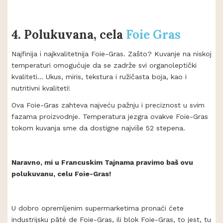
4.
Polukuvana, cela
Foie Gras
Najfinija i najkvalitetnija Foie-Gras. Zašto? Kuvanje na niskoj
temperaturi omogućuje da se zadrže svi organoleptički
kvaliteti... Ukus, miris, tekstura i ružičasta boja, kao i
nutritivni kvaliteti!
Ova Foie-Gras zahteva najveću pažnju i preciznost u svim
fazama proizvodnje. Temperatura jezgra ovakve Foie-Gras
tokom kuvanja sme da dostigne najviše 52 stepena.
Naravno, mi u Francuskim Tajnama pravimo baš ovu
polukuvanu, celu Foie-Gras!
U dobro opremljenim supermarketima pronaći ćete
industrijsku pâté de Foie-Gras, ili blok Foie-Gras, to jest, tu