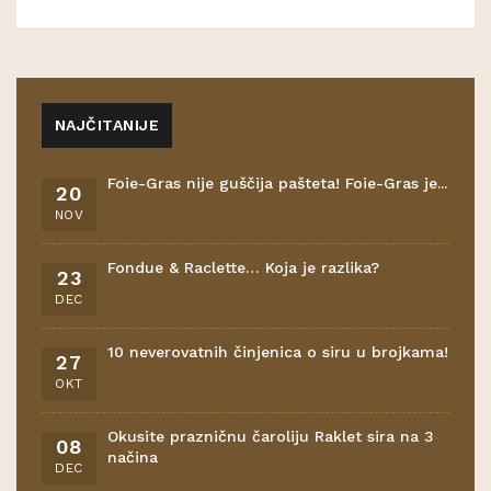
NAJČITANIJE
Foie-Gras nije guščija pašteta! Foie-Gras je...
20
NOV
Fondue & Raclette… Koja je razlika?
23
DEC
10 neverovatnih činjenica o siru u brojkama!
27
OKT
Okusite prazničnu čaroliju Raklet sira na 3
08
načina
DEC