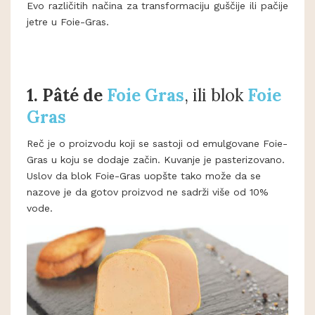
Evo različitih načina za transformaciju guščije ili pačije
jetre u Foie-Gras.
1. Pâté de
Foie Gras
, ili blok
Foie
Gras
Reč je o proizvodu koji se sastoji od emulgovane Foie-
Gras u koju se dodaje začin. Kuvanje je pasterizovano.
Uslov da blok Foie-Gras uopšte tako može da se
nazove je da gotov proizvod ne sadrži više od 10%
vode.