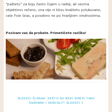
“paštetu” za koju često čujem u radnji, ali veoma
objektivno rečeno, ona nije ni blizu kvalitetu polukuvane,
cele Foie Gras, a posebno ne po hranljivim vrednostima.
Pozivam vas da probate. Primetićete razliku!
SLEDEĆI ČLANAK: ZAŠTO SU NEKI SIREVI TAKO
OGROMNI I OKRUGLI?!
SLEDEĆI