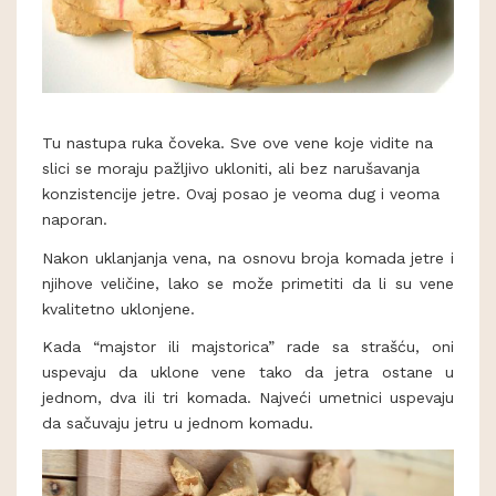
Tu nastupa ruka čoveka. Sve ove vene koje vidite na
slici se moraju pažljivo ukloniti, ali bez narušavanja
konzistencije jetre. Ovaj posao je veoma dug i veoma
naporan.
Nakon uklanjanja vena, na osnovu broja komada jetre i
njihove veličine, lako se može primetiti da li su vene
kvalitetno uklonjene.
Kada “majstor ili majstorica” rade sa strašću, oni
uspevaju da uklone vene tako da jetra ostane u
jednom, dva ili tri komada. Najveći umetnici uspevaju
da sačuvaju jetru u jednom komadu.