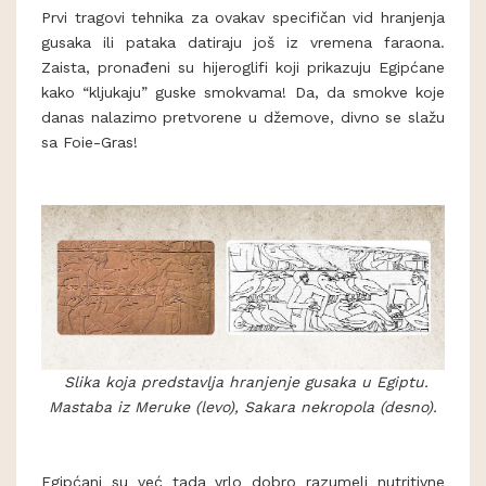
Prvi tragovi tehnika za ovakav specifičan vid hranjenja
gusaka ili pataka datiraju još iz vremena faraona.
Zaista, pronađeni su hijeroglifi koji prikazuju Egipćane
kako “kljukaju” guske smokvama! Da, da smokve koje
danas nalazimo pretvorene u džemove, divno se slažu
sa Foie-Gras!
Slika koja predstavlja hranjenje gusaka u Egiptu.
Mastaba iz Meruke (levo), Sakara nekropola (desno).
Egipćani su već tada vrlo dobro razumeli nutritivne