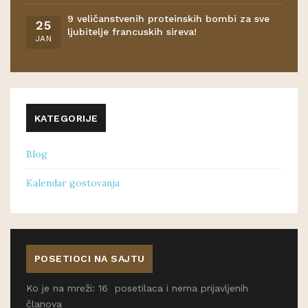
9 veličanstvenih proteinskih bombi za sve
25
ljubitelje francuskih sireva!
JAN
KATEGORIJE
Blog
Kalendar gostovanja
POSETIOCI NA SAJTU
Ko je na mreži: 16 posetilaca i nema prijavljenih
članova