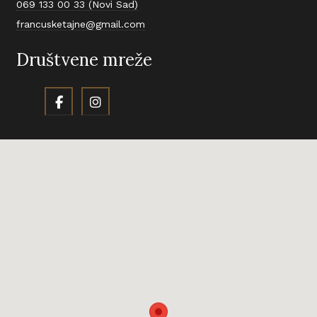
069 133 00 33 (Novi Sad)
francusketajne@gmail.com
Društvene mreže