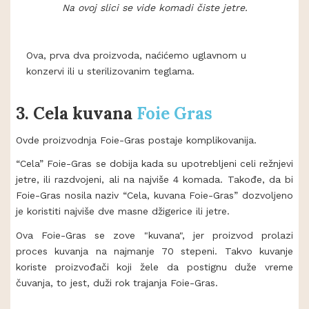
Na ovoj slici se vide komadi čiste jetre.
Ova, prva dva proizvoda, naćićemo uglavnom u
konzervi ili u sterilizovanim teglama.
3.
Cela kuvana
Foie Gras
Ovde proizvodnja Foie-Gras postaje komplikovanija.
“Cela” Foie-Gras se dobija kada su upotrebljeni celi režnjevi
jetre, ili razdvojeni, ali na najviše 4 komada. Takođe, da bi
Foie-Gras nosila naziv “Cela, kuvana Foie-Gras” dozvoljeno
je koristiti najviše dve masne džigerice ili jetre.
Ova Foie-Gras se zove "kuvana", jer proizvod prolazi
proces kuvanja na najmanje 70 stepeni. Takvo kuvanje
koriste proizvođači koji žele da postignu duže vreme
čuvanja, to jest, duži rok trajanja Foie-Gras.