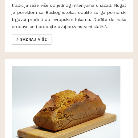
tradicija seže više od jednog milenijuma unazad. Nugat
je poreklom sa Bliskog istoka, odakle su ga pomorski
trgovci proširili po evropskim lukama. Dođite do naše
prodavnice i probajte ovaj božanstveni slatkiš!
SAZNAJ VIŠE