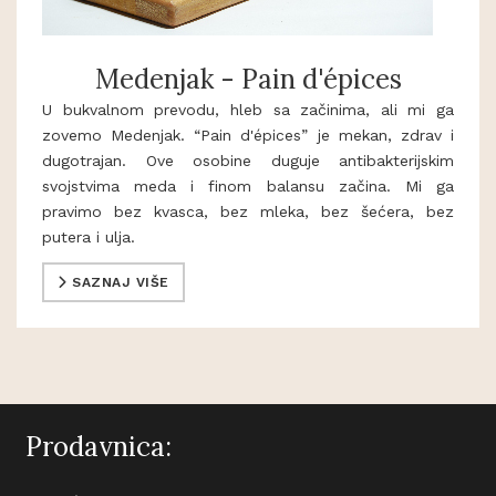
Medenjak - Pain d'épices
U bukvalnom prevodu, hleb sa začinima, ali mi ga
zovemo Medenjak. “Pain d'épices” je mekan, zdrav i
dugotrajan. Ove osobine duguje antibakterijskim
svojstvima meda i finom balansu začina. Mi ga
pravimo bez kvasca, bez mleka, bez šećera, bez
putera i ulja.
SAZNAJ VIŠE
Prodavnica: