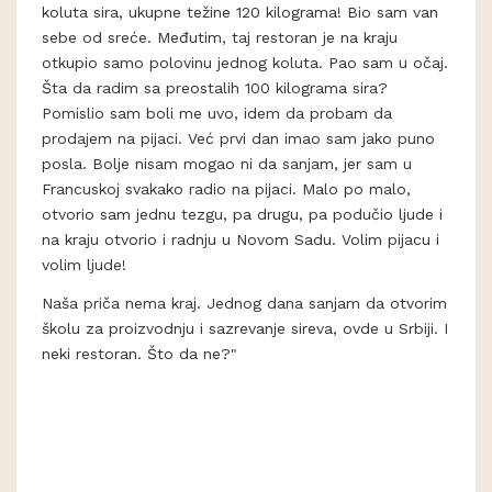
koluta sira, ukupne težine 120 kilograma! Bio sam van
sebe od sreće. Međutim, taj restoran je na kraju
otkupio samo polovinu jednog koluta. Pao sam u očaj.
Šta da radim sa preostalih 100 kilograma sira?
Pomislio sam boli me uvo, idem da probam da
prodajem na pijaci. Već prvi dan imao sam jako puno
posla. Bolje nisam mogao ni da sanjam, jer sam u
Francuskoj svakako radio na pijaci. Malo po malo,
otvorio sam jednu tezgu, pa drugu, pa podučio ljude i
na kraju otvorio i radnju u Novom Sadu. Volim pijacu i
volim ljude!
Naša priča nema kraj. Jednog dana sanjam da otvorim
školu za proizvodnju i sazrevanje sireva, ovde u Srbiji. I
neki restoran. Što da ne?"