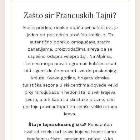
Zašto sir Francuskih Tajni?
Alpski predeo, odakle potiču svi naši sirevi, je
jedan od poslednjih utočišta tradicije. To
autentično poreklo omogućava starim
zanatlijama, proizvođačima sireva da se
uspešno odupru veleprodaji. Na Alpima,
farmeri mogu praviti ogromne količine sira i
biti sigurni da će prodati sve do poslednjeg
koluta. Svake godine, bogata zimska
turistička sezona u ski centrima dovede veliki
broj “siroljubaca” i hedonista iz svih krajeva
sveta, a leti kada su ski staze prazne, one
postaju pravi autoput za ispašu velikih stada
krava.
Šta je tajna ukusnog sira?
Konstantan
kvalitet mleka od krava koje se hrane samo
ispašom u čistoj, netaknutoj prirodi. A ko