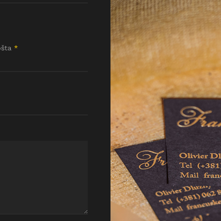
ošta
*