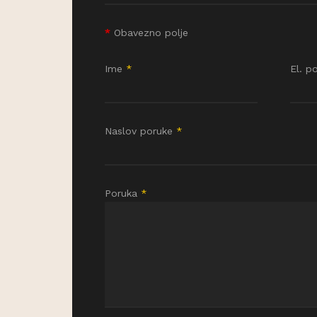
*
Obavezno polje
Ime
*
El. p
Naslov poruke
*
Poruka
*