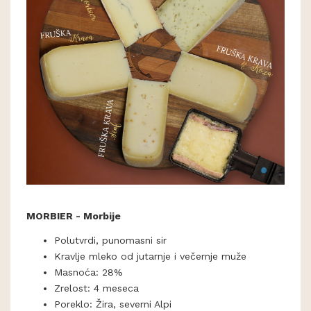
MORBIER - Morbije
Polutvrdi, punomasni sir
Kravlje mleko od jutarnje i večernje muže
Masnoća: 28%
Zrelost: 4 meseca
Poreklo: Žira, severni Alpi