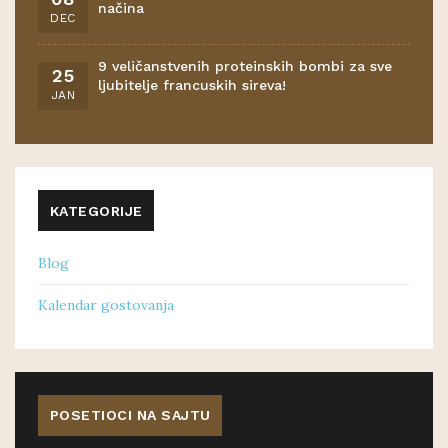
načina
DEC
9 veličanstvenih proteinskih bombi za sve
25
ljubitelje francuskih sireva!
JAN
KATEGORIJE
Blog
Kalendar gostovanja
POSETIOCI NA SAJTU