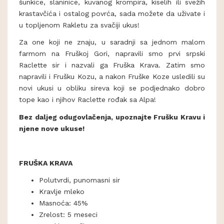
šunkice, slaninice, kuvanog krompira, kiselih ili svežih
krastavčića i ostalog povrća, sada možete da uživate i
u topljenom Rakletu za svačiji ukus!
Za one koji ne znaju, u saradnji sa jednom malom
farmom na Fruškoj Gori, napravili smo prvi srpski
Raclette sir i nazvali ga Fruška Krava. Zatim smo
napravili i Frušku Kozu, a nakon Fruške Koze usledili su
novi ukusi u obliku sireva koji se podjednako dobro
tope kao i njihov Raclette rođak sa Alpa!
Bez daljeg odugovlačenja, upoznajte Frušku Kravu i
njene nove ukuse!
FRUŠKA KRAVA
Polutvrdi, punomasni sir
Kravlje mleko
Masnoća: 45%
Zrelost: 5 meseci