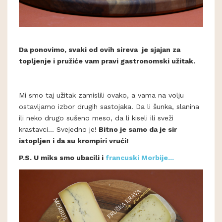
D
a ponovimo, svaki od ovih sireva je sjajan za
topljenje i pružiće vam pravi gastronomski užitak.
Mi smo taj užitak zamislili ovako, a vama na volju
ostavljamo izbor drugih sastojaka. Da li šunka, slanina
ili neko drugo sušeno meso, da li kiseli ili sveži
krastavci... Svejedno je!
Bitno je samo da je sir
istopljen i da su krompiri vrući!
P.S. U miks smo ubacili i
francuski Morbije...