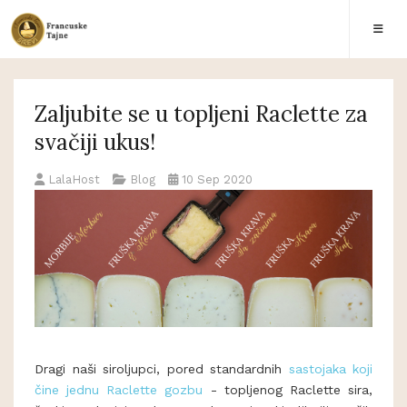
Zaljubite se u topljeni Raclette za
svačiji ukus!
LalaHost
Blog
10 Sep 2020
Dragi naši siroljupci, pored standardnih
sastojaka koji
čine jednu Raclette gozbu
- topljenog Raclette sira,