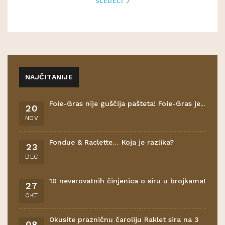
SLEDEĆI
NAJČITANIJE
Foie-Gras nije guščija pašteta! Foie-Gras je...
20
NOV
Fondue & Raclette… Koja je razlika?
23
DEC
10 neverovatnih činjenica o siru u brojkama!
27
OKT
Okusite prazničnu čaroliju Raklet sira na 3
08