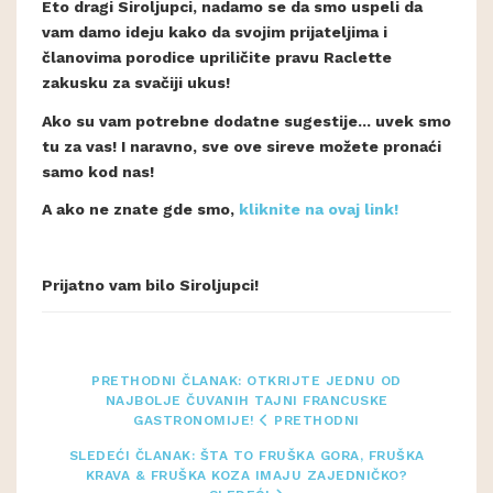
Eto dragi Siroljupci, nadamo se da smo uspeli da
vam damo ideju kako da svojim prijateljima i
članovima porodice upriličite pravu Raclette
zakusku za svačiji ukus!
Ako su vam potrebne dodatne sugestije... uvek smo
tu za vas! I naravno, sve ove sireve možete pronaći
samo kod nas!
A ako ne znate gde smo,
kliknite na ovaj link!
Prijatno vam bilo Siroljupci!
PRETHODNI ČLANAK: OTKRIJTE JEDNU OD
NAJBOLJE ČUVANIH TAJNI FRANCUSKE
GASTRONOMIJE!
PRETHODNI
SLEDEĆI ČLANAK: ŠTA TO FRUŠKA GORA, FRUŠKA
KRAVA & FRUŠKA KOZA IMAJU ZAJEDNIČKO?