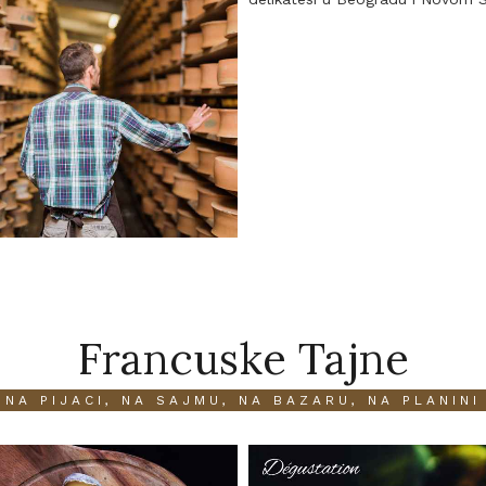
Francuske Tajne
NA PIJACI, NA SAJMU, NA BAZARU, NA PLANINI