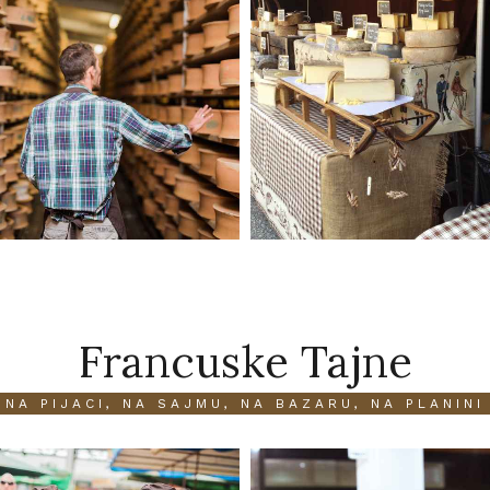
Francuske Tajne
NA PIJACI, NA SAJMU, NA BAZARU, NA PLANINI