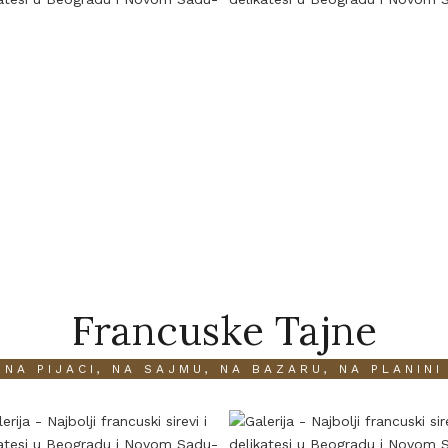
Francuske Tajne
NA PIJACI, NA SAJMU, NA BAZARU, NA PLANINI