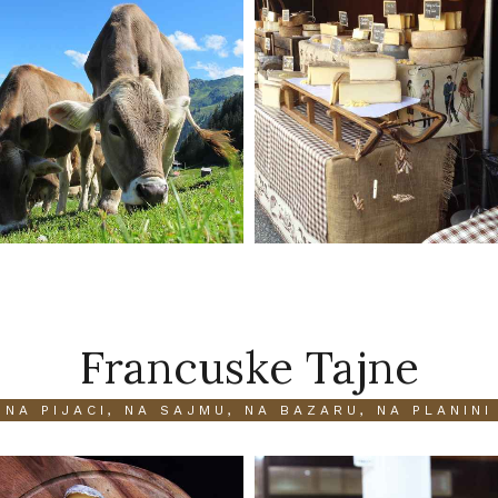
Francuske Tajne
NA PIJACI, NA SAJMU, NA BAZARU, NA PLANINI