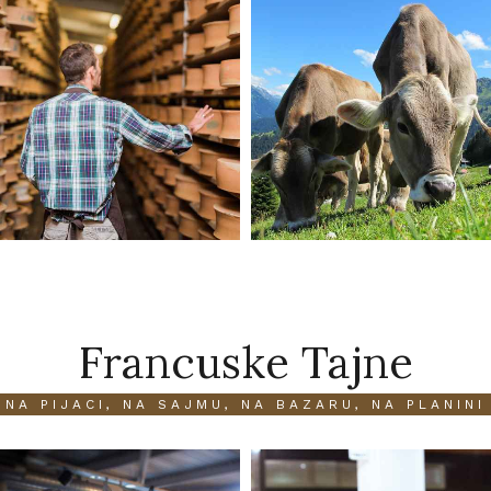
Francuske Tajne
NA PIJACI, NA SAJMU, NA BAZARU, NA PLANINI