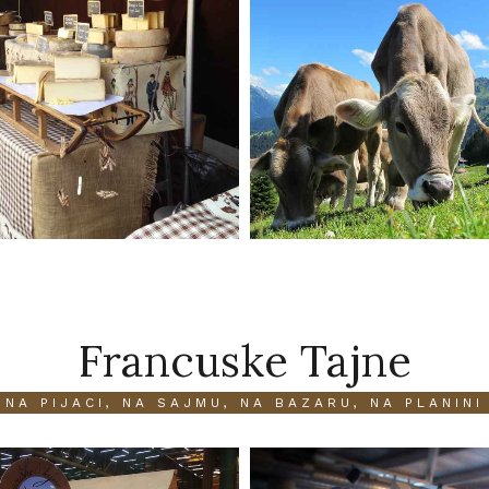
Francuske Tajne
NA PIJACI, NA SAJMU, NA BAZARU, NA PLANINI