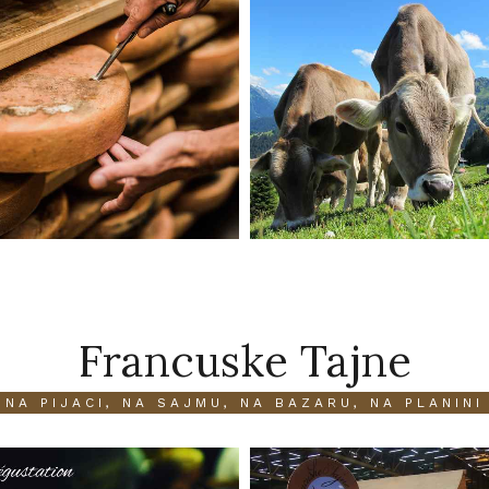
Francuske Tajne
NA PIJACI, NA SAJMU, NA BAZARU, NA PLANINI