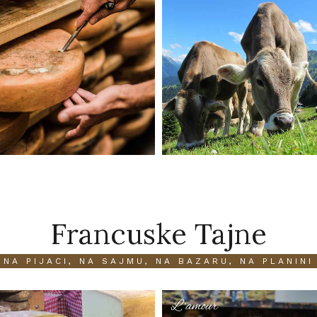
Francuske Tajne
NA PIJACI, NA SAJMU, NA BAZARU, NA PLANINI