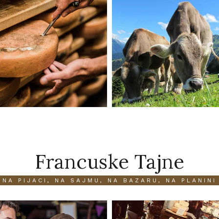
Francuske Tajne
NA PIJACI, NA SAJMU, NA BAZARU, NA PLANINI