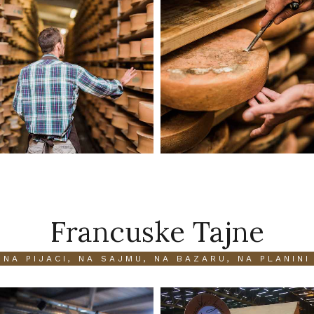
Francuske Tajne
NA PIJACI, NA SAJMU, NA BAZARU, NA PLANINI