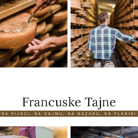
Francuske Tajne
NA PIJACI, NA SAJMU, NA BAZARU, NA PLANINI