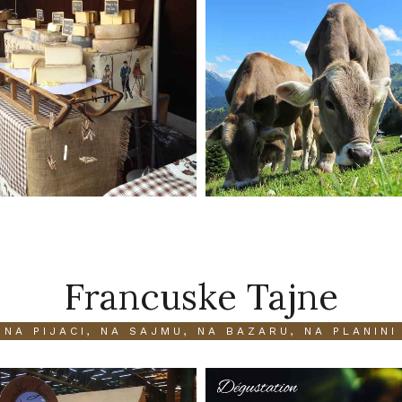
Francuske Tajne
NA PIJACI, NA SAJMU, NA BAZARU, NA PLANINI