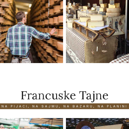
Francuske Tajne
NA PIJACI, NA SAJMU, NA BAZARU, NA PLANINI