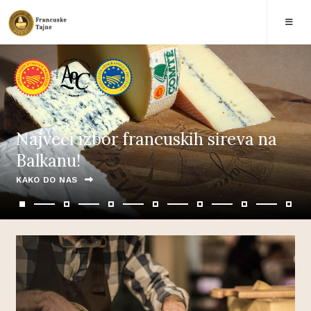
Najveći izbor francuskih sireva na
Balkanu!
KAKO DO NAS