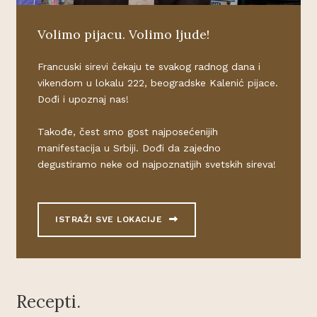
Volimo pijacu. Volimo ljude!
Francuski sirevi čekaju te svakog radnog dana i
vikendom u lokalu 222, beogradske Kalenić pijace.
Dođi i upoznaj nas!
Takođe, čest smo gost najposećenijih
manifestacija u Srbiji. Dođi da zajedno
degustiramo neke od najpoznatijih svetskih sireva!
ISTRAŽI SVE LOKACIJE
Recepti.