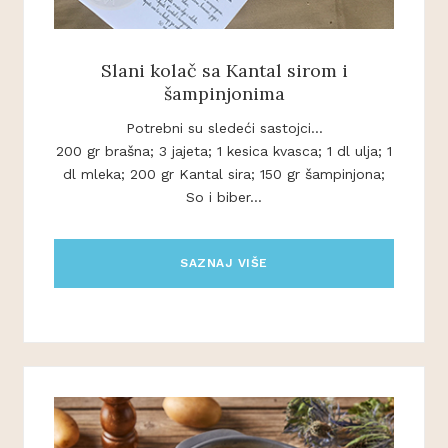
Slani kolač sa Kantal sirom i
šampinjonima
Potrebni su sledeći sastojci...
200 gr brašna; 3 jajeta; 1 kesica kvasca; 1 dl ulja; 1
dl mleka; 200 gr Kantal sira; 150 gr šampinjona;
So i biber...
SAZNAJ VIŠE