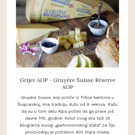
Grijer AOP - Gruyère Suisse Réserve
AOP
Gruyère Suisse, koji potiče iz Fribur kantona u
Švajcarskoj, ima tradiciju dužu od 9 vekova. Kažu
da su u tom delu Alpa počeli da ga prave još
davne 1115. godine! Kolut ovog sira teži 35
kilograma suvog „gastronomskog zlata“ za čiju
proizvodnju je potrebno 400 litara mleka.