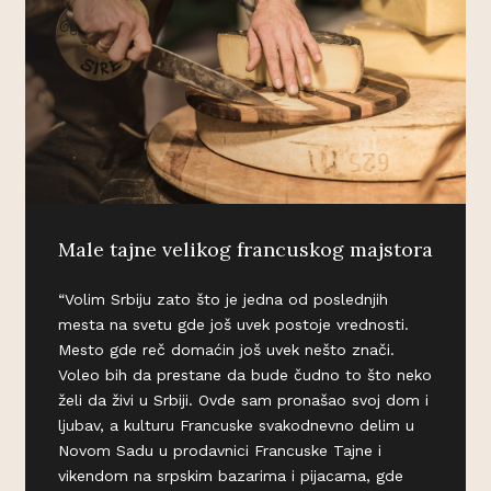
Male tajne velikog francuskog majstora
“Volim Srbiju zato što je jedna od poslednjih
mesta na svetu gde još uvek postoje vrednosti.
Mesto gde reč domaćin još uvek nešto znači.
Voleo bih da prestane da bude čudno to što neko
želi da živi u Srbiji. Ovde sam pronašao svoj dom i
ljubav, a kulturu Francuske svakodnevno delim u
Novom Sadu u prodavnici Francuske Tajne i
vikendom na srpskim bazarima i pijacama, gde