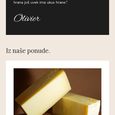
hrana još uvek ima ukus hrane.”
Iz naše ponude.