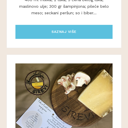
maslinovo ulje; 300 gr šampinjona; pileće belo
meso; seckani peršun; so i biber...
SAZNAJ VIŠE