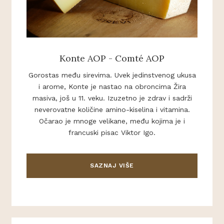
Konte AOP - Comté AOP
Gorostas među sirevima. Uvek jedinstvenog ukusa
i arome, Konte je nastao na obroncima Žira
masiva, još u 11. veku. Izuzetno je zdrav i sadrži
neverovatne količine amino-kiselina i vitamina.
Očarao je mnoge velikane, među kojima je i
francuski pisac Viktor Igo.
SAZNAJ VIŠE