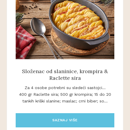
Složenac od slaninice, krompira &
Raclette sira
Za 4 osobe potrebni su sledeći sastojci...
400 gr Raclette sira; 500 gr krompira; 15 do 20
tankih kriški slanine; maslac; crni biber; so...
SAZNAJ VIŠE