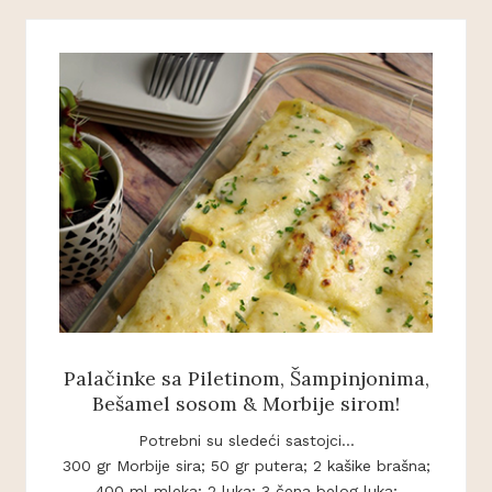
Palačinke sa Piletinom, Šampinjonima,
Bešamel sosom & Morbije sirom!
Potrebni su sledeći sastojci...
300 gr Morbije sira; 50 gr putera; 2 kašike brašna;
400 ml mleka; 2 luka; 3 čena belog luka;