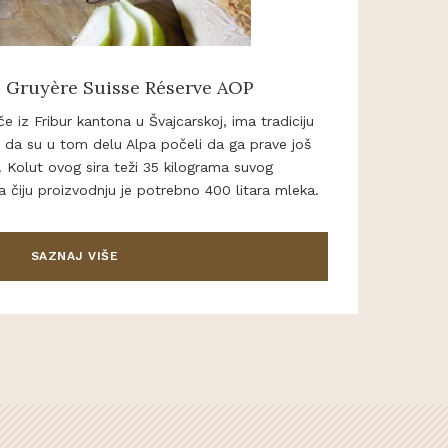
- Gruyère Suisse Réserve AOP
če iz Fribur kantona u Švajcarskoj, ima tradiciju
 da su u tom delu Alpa počeli da ga prave još
! Kolut ovog sira teži 35 kilograma suvog
 čiju proizvodnju je potrebno 400 litara mleka.
SAZNAJ VIŠE