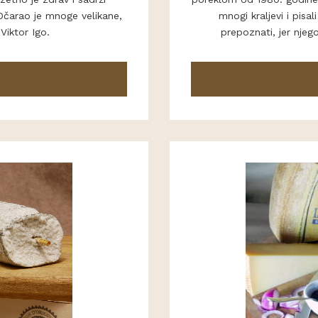
 Očarao je mnoge velikane,
mnogi kraljevi i pisa
Viktor Igo.
prepoznati, jer nje