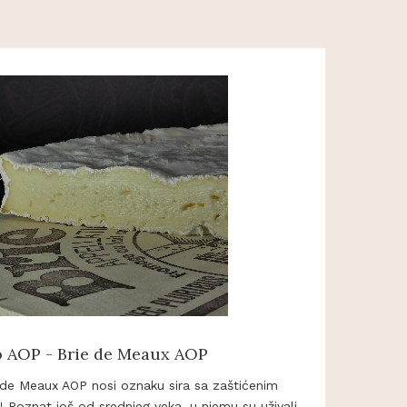
o AOP - Brie de Meaux AOP
 de Meaux AOP nosi oznaku sira sa zaštićenim
 Poznat još od srednjeg veka, u njemu su uživali