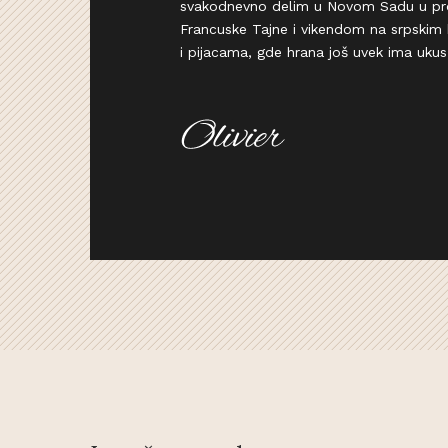
svakodnevno delim u Novom Sadu u pr
Francuske Tajne i vikendom na srpskim
i pijacama, gde hrana još uvek ima ukus