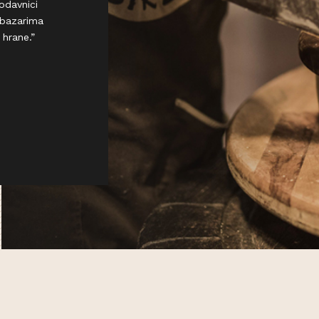
odavnici
 bazarima
 hrane.”