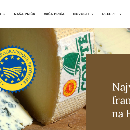
A
NAŠA PRIČA
VAŠA PRIČA
NOVOSTI
RECEPTI
Naj
fra
na 