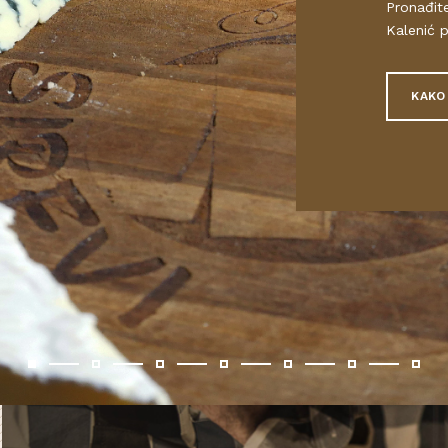
Pronađit
Kalenić p
KAKO