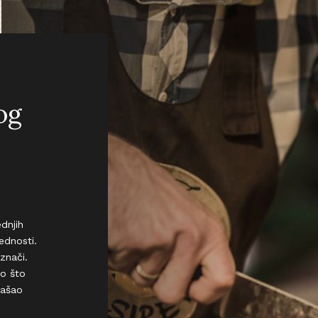
og
dnjih
ednosti.
znači.
o što
našao