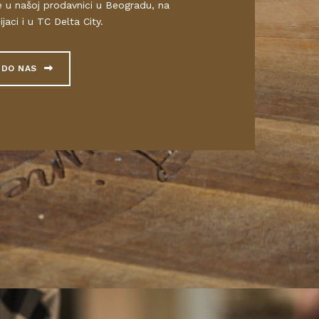
e u našoj prodavnici u Beogradu, na
ijaci i u TC Delta City.
 DO NAS