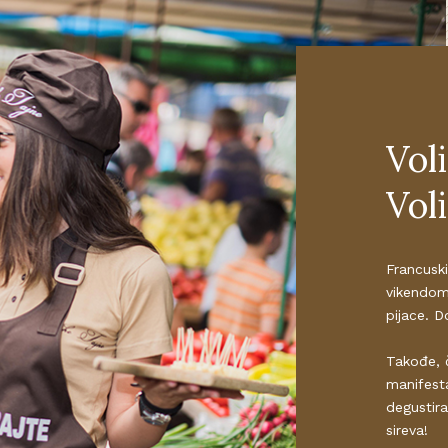
Vol
Vol
Francuski
vikendom
pijace. D
Takođe, 
manifesta
degustir
sireva!