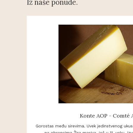
Iz naše ponude.
Konte AOP - Comté
Gorostas među sirevima. Uvek jedinstvenog ukus
na obroncima Žira masiva, još u 11. veku. Izu