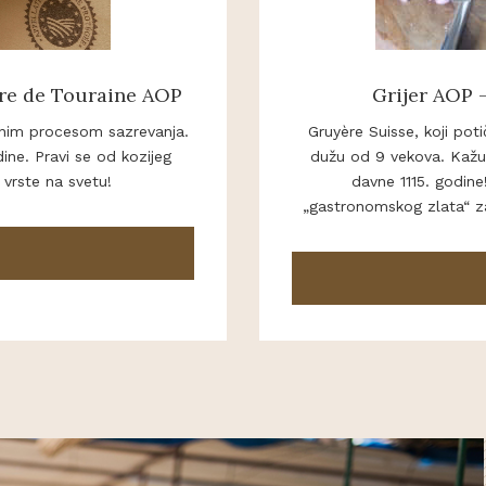
re de Touraine AOP
Grijer AOP 
enim procesom sazrevanja.
Gruyère Suisse, koji poti
ne. Pravi se od kozijeg
dužu od 9 vekova. Kažu
 vrste na svetu!
davne 1115. godine
„gastronomskog zlata“ za