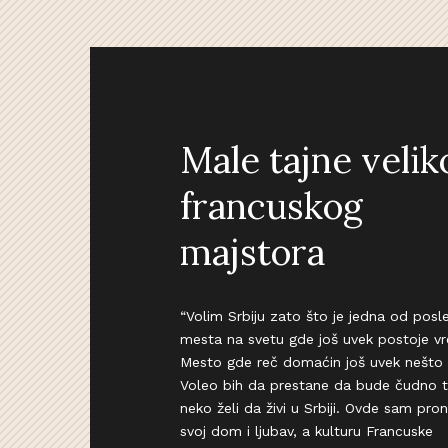
Male tajne velik
francuskog
majstora
“Volim Srbiju zato što je jedna od posle
mesta na svetu gde još uvek postoje vr
Mesto gde reč domaćin još uvek nešto 
Voleo bih da prestane da bude čudno t
neko želi da živi u Srbiji. Ovde sam pro
svoj dom i ljubav, a kulturu Francuske