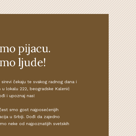
imo pijacu.
imo ljude!
 sirevi čekaju te svakog radnog dana i
 u lokalu 222, beogradske Kalenić
ođi i upoznaj nas!
čest smo gost najposećenijih
cija u Srbiji. Dođi da zajedno
amo neke od najpoznatijih svetskih