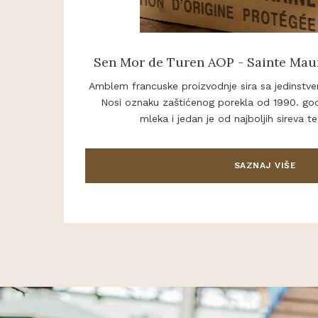
Sen Mor de Turen AOP - Sainte Mau
Amblem francuske proizvodnje sira sa jedinstv
Nosi oznaku zaštićenog porekla od 1990. godi
mleka i jedan je od najboljih sireva te
SAZNAJ VIŠE