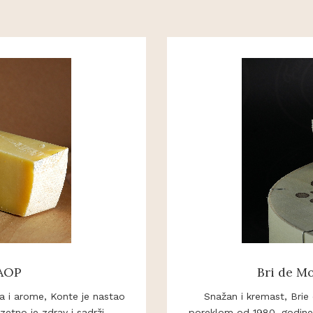
 AOP
Bri de M
a i arome, Konte je nastao
Snažan i kremast, Brie
zetno je zdrav i sadrži
poreklom od 1980. godine!