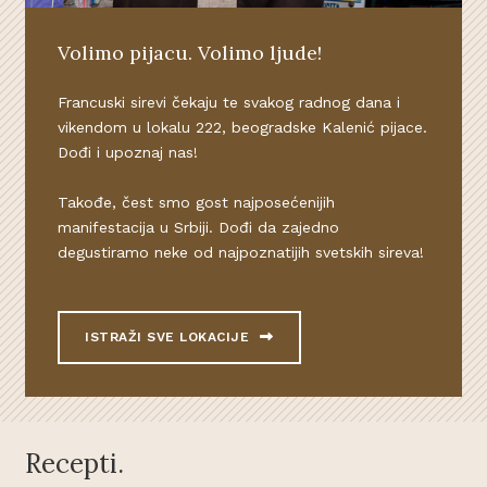
Volimo pijacu. Volimo ljude!
Francuski sirevi čekaju te svakog radnog dana i
vikendom u lokalu 222, beogradske Kalenić pijace.
Dođi i upoznaj nas!
Takođe, čest smo gost najposećenijih
manifestacija u Srbiji. Dođi da zajedno
degustiramo neke od najpoznatijih svetskih sireva!
ISTRAŽI SVE LOKACIJE
Recepti.