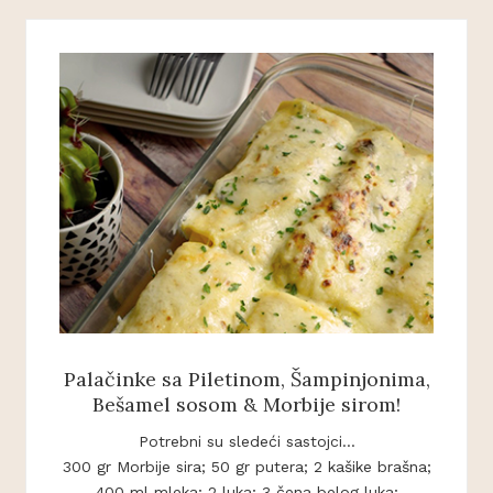
Palačinke sa Piletinom, Šampinjonima,
Bešamel sosom & Morbije sirom!
Potrebni su sledeći sastojci...
300 gr Morbije sira; 50 gr putera; 2 kašike brašna;
400 ml mleka; 2 luka; 3 čena belog luka;