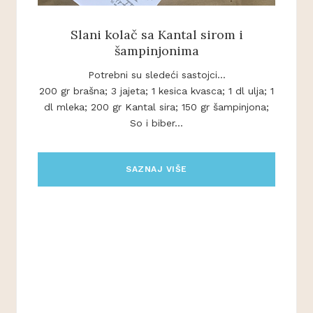
Slani kolač sa Kantal sirom i
šampinjonima
Potrebni su sledeći sastojci...
200 gr brašna; 3 jajeta; 1 kesica kvasca; 1 dl ulja; 1
dl mleka; 200 gr Kantal sira; 150 gr šampinjona;
So i biber...
SAZNAJ VIŠE