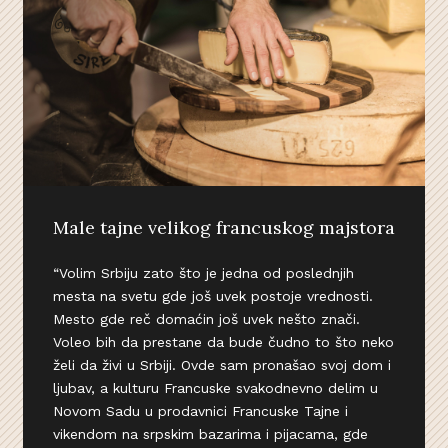
Male tajne velikog francuskog majstora
“Volim Srbiju zato što je jedna od poslednjih
mesta na svetu gde još uvek postoje vrednosti.
Mesto gde reč domaćin još uvek nešto znači.
Voleo bih da prestane da bude čudno to što neko
želi da živi u Srbiji. Ovde sam pronašao svoj dom i
ljubav, a kulturu Francuske svakodnevno delim u
Novom Sadu u prodavnici Francuske Tajne i
vikendom na srpskim bazarima i pijacama, gde