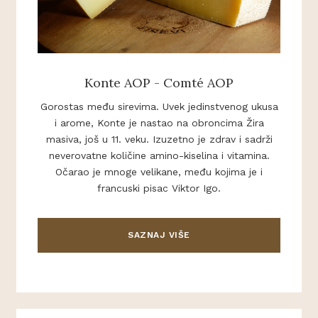
Konte AOP - Comté AOP
Gorostas među sirevima. Uvek jedinstvenog ukusa
i arome, Konte je nastao na obroncima Žira
masiva, još u 11. veku. Izuzetno je zdrav i sadrži
neverovatne količine amino-kiselina i vitamina.
Očarao je mnoge velikane, među kojima je i
francuski pisac Viktor Igo.
SAZNAJ VIŠE