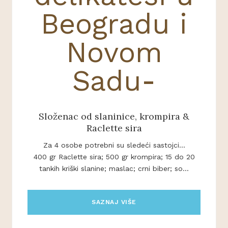
Složenac od slaninice, krompira &
Raclette sira
Za 4 osobe potrebni su sledeći sastojci...
400 gr Raclette sira; 500 gr krompira; 15 do 20
tankih kriški slanine; maslac; crni biber; so...
SAZNAJ VIŠE