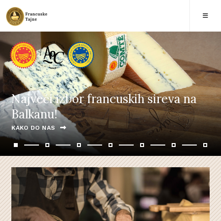
Najveći izbor francuskih sireva na
Balkanu!
KAKO DO NAS