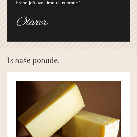
hrana još uvek ima ukus hrane.”
Iz naše ponude.