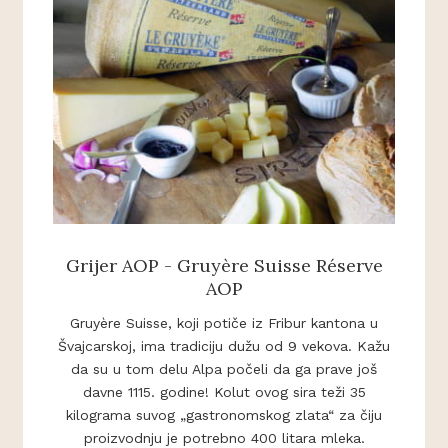
Grijer AOP - Gruyère Suisse Réserve
AOP
Gruyère Suisse, koji potiče iz Fribur kantona u
Švajcarskoj, ima tradiciju dužu od 9 vekova. Kažu
da su u tom delu Alpa počeli da ga prave još
davne 1115. godine! Kolut ovog sira teži 35
kilograma suvog „gastronomskog zlata“ za čiju
proizvodnju je potrebno 400 litara mleka.