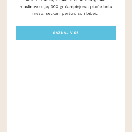
maslinovo ulje; 300 gr šampinjona; pileće belo
meso; seckani peršun; so i biber...
SAZNAJ VIŠE