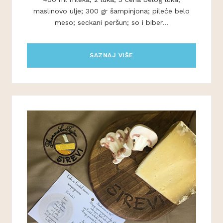
maslinovo ulje; 300 gr šampinjona; pileće belo
meso; seckani peršun; so i biber...
SAZNAJ VIŠE