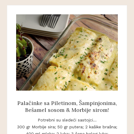
Palačinke sa Piletinom, Šampinjonima,
Bešamel sosom & Morbije sirom!
Potrebni su sledeći sastojci...
300 gr Morbije sira; 50 gr putera; 2 kašike brašna;
400 ml mleka; 2 luka; 3 čena belog luka;