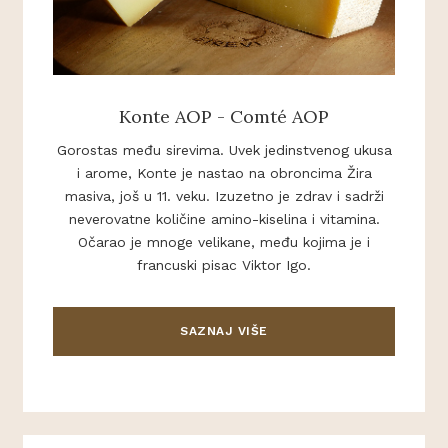
Konte AOP - Comté AOP
Gorostas među sirevima. Uvek jedinstvenog ukusa
i arome, Konte je nastao na obroncima Žira
masiva, još u 11. veku. Izuzetno je zdrav i sadrži
neverovatne količine amino-kiselina i vitamina.
Očarao je mnoge velikane, među kojima je i
francuski pisac Viktor Igo.
SAZNAJ VIŠE