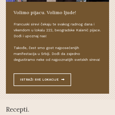
Volimo pijacu. Volimo ljude!
Francuski sirevi čekaju te svakog radnog dana i
vikendom u lokalu 222, beogradske Kalenić pijace.
Dođi i upoznaj nas!
Takođe, čest smo gost najposećenijih
manifestacija u Srbiji. Dođi da zajedno
degustiramo neke od najpoznatijih svetskih sireva!
ISTRAŽI SVE LOKACIJE
Recepti.