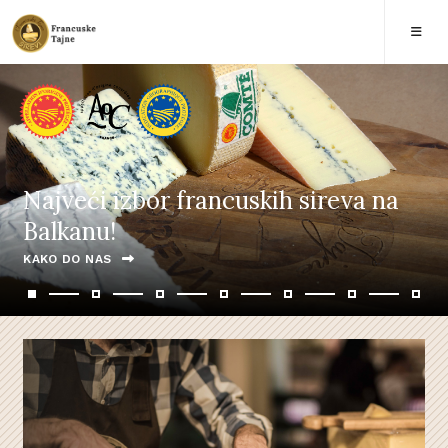
Najveći izbor francuskih sireva na
Balkanu!
KAKO DO NAS