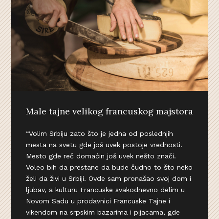
Male tajne velikog francuskog majstora
“Volim Srbiju zato što je jedna od poslednjih
mesta na svetu gde još uvek postoje vrednosti.
Mesto gde reč domaćin još uvek nešto znači.
Voleo bih da prestane da bude čudno to što neko
želi da živi u Srbiji. Ovde sam pronašao svoj dom i
ljubav, a kulturu Francuske svakodnevno delim u
Novom Sadu u prodavnici Francuske Tajne i
vikendom na srpskim bazarima i pijacama, gde