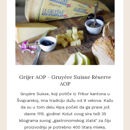
Grijer AOP - Gruyère Suisse Réserve
AOP
Gruyère Suisse, koji potiče iz Fribur kantona u
Švajcarskoj, ima tradiciju dužu od 9 vekova. Kažu
da su u tom delu Alpa počeli da ga prave još
davne 1115. godine! Kolut ovog sira teži 35
kilograma suvog „gastronomskog zlata“ za čiju
proizvodnju je potrebno 400 litara mleka.