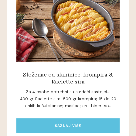
Složenac od slaninice, krompira &
Raclette sira
Za 4 osobe potrebni su sledeći sastojci...
400 gr Raclette sira; 500 gr krompira; 15 do 20
tankih kriški slanine; maslac; crni biber; so...
SAZNAJ VIŠE