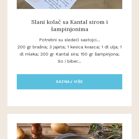
Slani kolač sa Kantal sirom i
šampinjonima
Potrebni su sledeći sastojci...
200 gr brašna; 3 jajeta; 1 kesica kvasca; 1 dl ulja; 1
dl mleka; 200 gr Kantal sira; 150 gr šampinjona;
So i biber...
SAZNAJ VIŠE