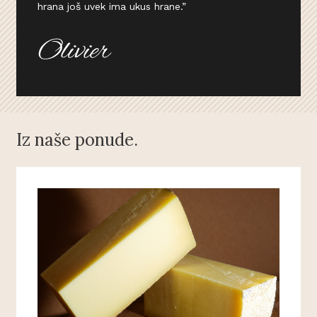
hrana još uvek ima ukus hrane.”
Iz naše ponude.